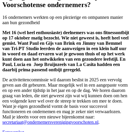
Voorschotense ondernemers?
16 ondernemers werkten op een plezierige en ontspannen manier
aan hun gezondheid
Met 16 (wel heel enthousiaste) deelnemers was ons fitnessontbijt
op 17 oktober matig bezocht. Wie niet geweest is, heeft heel veel
gemist. Want Paul en Gijs van Brink en Jimmy van Bemmel
van Tri-PT Studio leerden de aanwezigen in een klein half uur
in woord en daad ervaren wat je gewoon thuis of op het werk
kunt doen aan het ontwikkelen van een gezondere leefstijl. En
Paul, Lucia en Joep Bruijnzeels van La Casita hadden een
daarbij prima passend ontbijt geregeld.
De activiteitencommissie wil daarom beslist in 2025 een vervolg
geven aan dit gebeuren. Maar mogelijk wel in een aangepaste vorm
en op een ander tijdstip in het jaar en op de dag. We horen daarom
graag van leden, die niet geweest zijn wat wij kunnen doen om hen
een volgende keer wel over de streep te trekken om mee te doen.
Want je eigen gezondheid vormt de basis voor succesvol
functioneren en ondernemen en mag je zeker niet verwaarlozen.
Mail je ideeën voor een nieuwe bijeenkomst naar:
secretariaat@ondernemersverenigingvoorschoten.nl
.