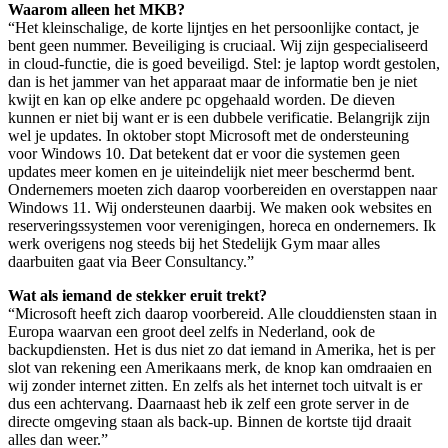
Waarom alleen het MKB?
“Het kleinschalige, de korte lijntjes en het persoonlijke contact, je
bent geen nummer. Beveiliging is cruciaal. Wij zijn gespecialiseerd
in cloud-functie, die is goed beveiligd. Stel: je laptop wordt gestolen,
dan is het jammer van het apparaat maar de informatie ben je niet
kwijt en kan op elke andere pc opgehaald worden. De dieven
kunnen er niet bij want er is een dubbele verificatie. Belangrijk zijn
wel je updates. In oktober stopt Microsoft met de ondersteuning
voor Windows 10. Dat betekent dat er voor die systemen geen
updates meer komen en je uiteindelijk niet meer beschermd bent.
Ondernemers moeten zich daarop voorbereiden en overstappen naar
Windows 11. Wij ondersteunen daarbij. We maken ook websites en
reserveringssystemen voor verenigingen, horeca en ondernemers. Ik
werk overigens nog steeds bij het Stedelijk Gym maar alles
daarbuiten gaat via Beer Consultancy.”
Wat als iemand de stekker eruit trekt?
“Microsoft heeft zich daarop voorbereid. Alle clouddiensten staan in
Europa waarvan een groot deel zelfs in Nederland, ook de
backupdiensten. Het is dus niet zo dat iemand in Amerika, het is per
slot van rekening een Amerikaans merk, de knop kan omdraaien en
wij zonder internet zitten. En zelfs als het internet toch uitvalt is er
dus een achtervang. Daarnaast heb ik zelf een grote server in de
directe omgeving staan als back-up. Binnen de kortste tijd draait
alles dan weer.”