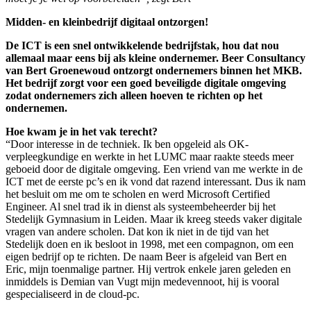
Midden- en kleinbedrijf digitaal ontzorgen!
De ICT is een snel ontwikkelende bedrijfstak, hou dat nou
allemaal maar eens bij als kleine ondernemer. Beer Consultancy
van Bert Groenewoud ontzorgt ondernemers binnen het MKB.
Het bedrijf zorgt voor een goed beveiligde digitale omgeving
zodat ondernemers zich alleen hoeven te richten op het
ondernemen.
Hoe kwam je in het vak terecht?
“Door interesse in de techniek. Ik ben opgeleid als OK-
verpleegkundige en werkte in het LUMC maar raakte steeds meer
geboeid door de digitale omgeving. Een vriend van me werkte in de
ICT met de eerste pc’s en ik vond dat razend interessant. Dus ik nam
het besluit om me om te scholen en werd Microsoft Certified
Engineer. Al snel trad ik in dienst als systeembeheerder bij het
Stedelijk Gymnasium in Leiden. Maar ik kreeg steeds vaker digitale
vragen van andere scholen. Dat kon ik niet in de tijd van het
Stedelijk doen en ik besloot in 1998, met een compagnon, om een
eigen bedrijf op te richten. De naam Beer is afgeleid van Bert en
Eric, mijn toenmalige partner. Hij vertrok enkele jaren geleden en
inmiddels is Demian van Vugt mijn medevennoot, hij is vooral
gespecialiseerd in de cloud-pc.