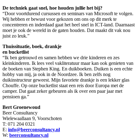
De techniek gaat snel, hoe houden jullie het bij?
“Door voortdurend cursussen en seminars van Microsoft te volgen.
Wij hebben er bewust voor gekozen om ons op dit merk te
concentreren en inderdaad gaat het heel snel in ICT-land. Daarnaast
moet je ook de wereld in de gaten houden. Dat maakt dit vak nou
juist zo leuk.”
Thuissituatie, boek, drankje
en bucketlist
“Ik ben getrouwd en samen hebben we drie kinderen en zes
kleinkinderen. Ik lees veel vakliteratuur maar kan ook genieten van
de boeken van Stephen King. En duikboeken. Duiken is een echte
hobby van mij, ja ook in de Noordzee. Ik ben zelfs nog
duikinstructeur geweest. Mijn favoriete drankje is een lekker glas
Chouffe. Op onze bucketlist staat een reis door Europa met de
camper. Dat gaat zeker gebeuren als ik over een paar jaar met
pensioen ga.”
Bert Groenewoud
Beer Consultancy
Wielewaallaan 9, Voorschoten
T: 071 204 0321
E:
info@beerconsultancy.nl
W:
beerconsultancy.nl